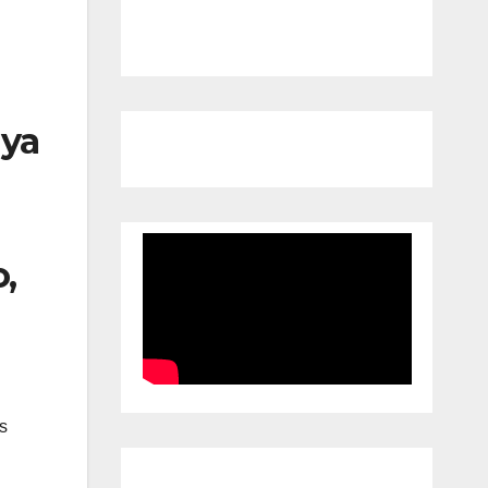
 ya
,
s