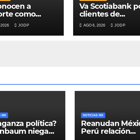
onocen a
Va Scotiabank p
orte como
clientes de
r Banco para
patrimonio
 2026
JODP
AGO 6, 2026
JODP
s; supera 14%
emergente
mercado
ticio
S MX
NOTICIAS MX
ganza política?
Reanudan Méxi
inbaum niega
Perú relación
o negra en
diplomática