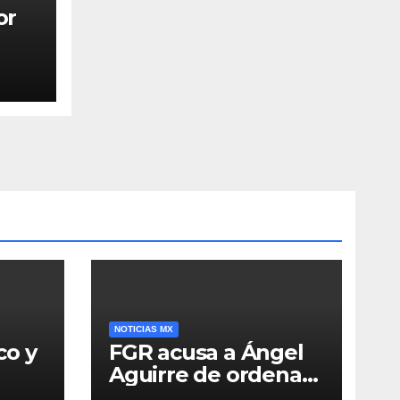
or
NOTICIAS MX
co y
FGR acusa a Ángel
Aguirre de ordenar
destruir videos