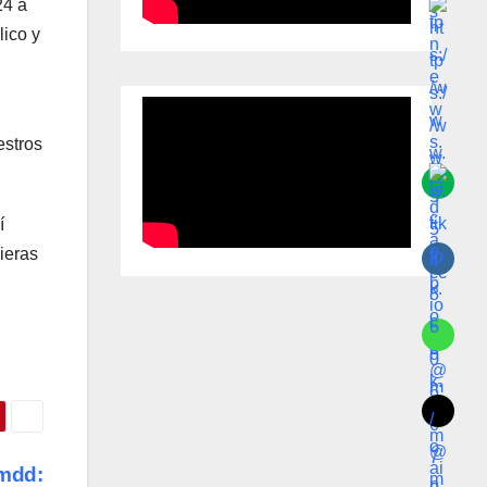
24 a
lico y
estros
í
ieras
 mdd: