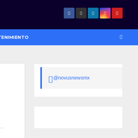
TENIMIENTO
@novusnewsmx