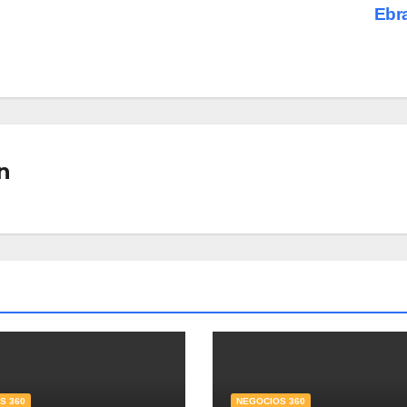
Ebr
n
S 360
NEGOCIOS 360