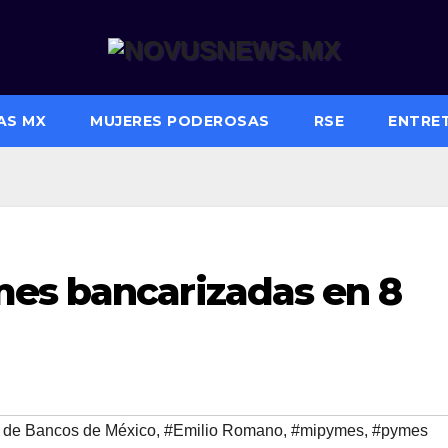
AS MX
MUJERES PODEROSAS
RSE
ENTRE
es bancarizadas en 8
 de Bancos de México
,
#Emilio Romano
,
#mipymes
,
#pymes