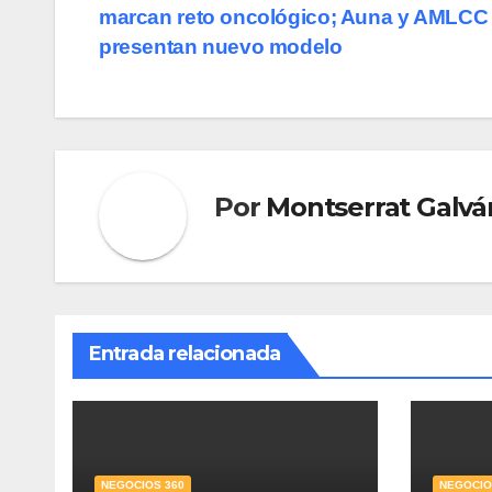
marcan reto oncológico; Auna y AMLCC
de
presentan nuevo modelo
entradas
Por
Montserrat Galvá
Entrada relacionada
NEGOCIOS 360
NEGOCIO