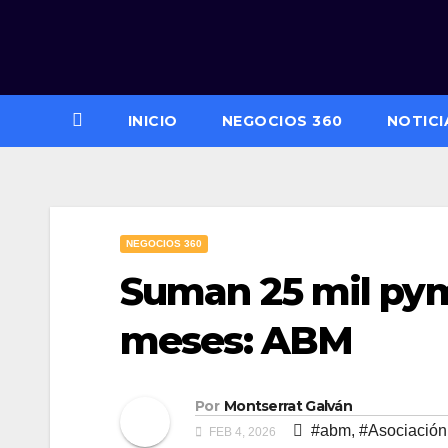
Saltar
al
contenido
INICIO
NEGOCIOS 360
NOTICI
NEGOCIOS 360
Suman 25 mil pym
meses: ABM
Por
Montserrat Galván
#abm
,
#Asociación
FEB 4, 2026