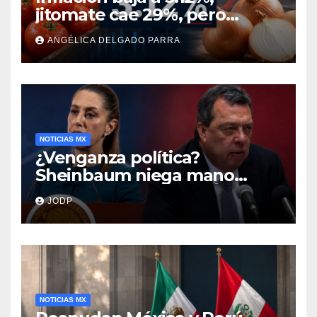
jitomate cae 29%, pero
cebolla y vuelos se
ANGÉLICA DELGADO PARRA
encarecen
NOTICIAS MX
¿Venganza política?
Sheinbaum niega mano
negra en captura de Ángel
JODP
Aguirre
NOTICIAS MX