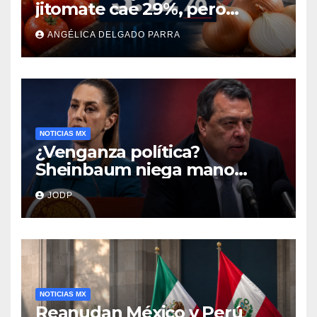
jitomate cae 29%, pero
cebolla y vuelos se
ANGÉLICA DELGADO PARRA
encarecen
NOTICIAS MX
¿Venganza política?
Sheinbaum niega mano
negra en captura de Ángel
JODP
Aguirre
NOTICIAS MX
Reanudan México y Perú