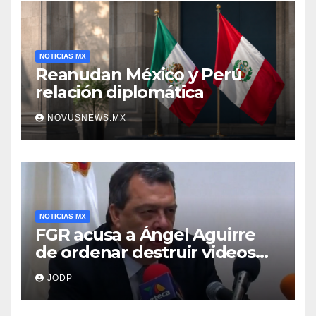
NOTICIAS MX
Reanudan México y Perú
relación diplomática
NOVUSNEWS.MX
NOTICIAS MX
FGR acusa a Ángel Aguirre
de ordenar destruir videos
clave del caso Ayotzinapa
JODP