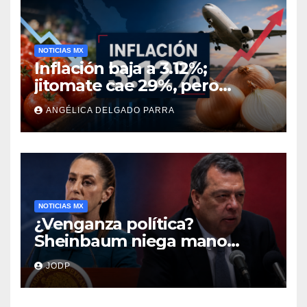
NOTICIAS MX
Inflación baja a 3.12%;
jitomate cae 29%, pero
cebolla y vuelos se
ANGÉLICA DELGADO PARRA
encarecen
NOTICIAS MX
¿Venganza política?
Sheinbaum niega mano
negra en captura de Ángel
JODP
Aguirre