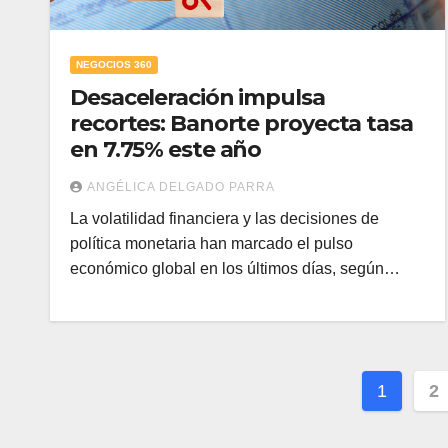
NEGOCIOS 360
Desaceleración impulsa
recortes: Banorte proyecta tasa
en 7.75% este año
ANGÉLICA DELGADO PARRA
La volatilidad financiera y las decisiones de
política monetaria han marcado el pulso
económico global en los últimos días, según…
Pagin
1
2
de