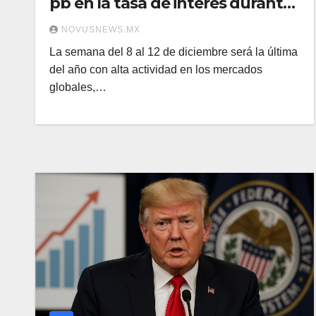
pb en la tasa de interés durante
2026: Banorte
NOVUSNEWS.MX
La semana del 8 al 12 de diciembre será la última
del año con alta actividad en los mercados
globales,…