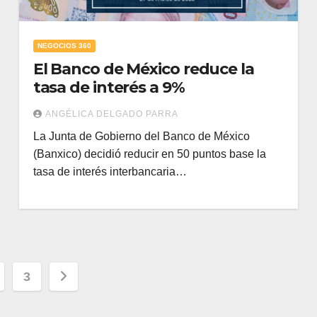
NEGOCIOS 360
El Banco de México reduce la
tasa de interés a 9%
ANGÉLICA DELGADO PARRA
La Junta de Gobierno del Banco de México
(Banxico) decidió reducir en 50 puntos base la
tasa de interés interbancaria…
ación
3