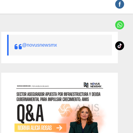
@novusnewsmx