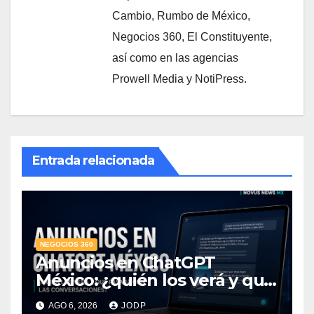
Cambio, Rumbo de México,
Negocios 360, El Constituyente,
así como en las agencias
Prowell Media y NotiPress.
Entrada relacionada
NEGOCIOS 360
Anuncios en ChatGPT
México: ¿quién los verá y qué
pasará con las
AGO 6, 2026
JODP