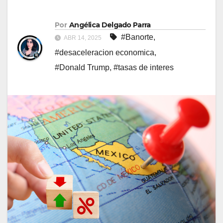
Por
Angélica Delgado Parra
#Banorte
,
ABR 14, 2025
#desaceleracion economica
,
#Donald Trump
,
#tasas de interes