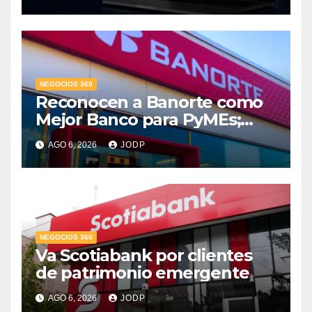
conversaciones?
NEGOCIOS 360
Reconocen a Banorte como
Mejor Banco para PyMEs;
supera 14% del mercado
AGO 6, 2026
JODP
crediticio
NEGOCIOS 360
Va Scotiabank por clientes
de patrimonio emergente
AGO 6, 2026
JODP