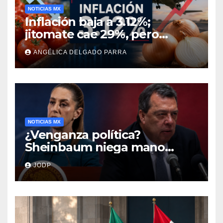
NOTICIAS MX
Inflación baja a 3.12%;
jitomate cae 29%, pero
cebolla y vuelos se
ANGÉLICA DELGADO PARRA
encarecen
NOTICIAS MX
¿Venganza política?
Sheinbaum niega mano
negra en captura de Ángel
JODP
Aguirre