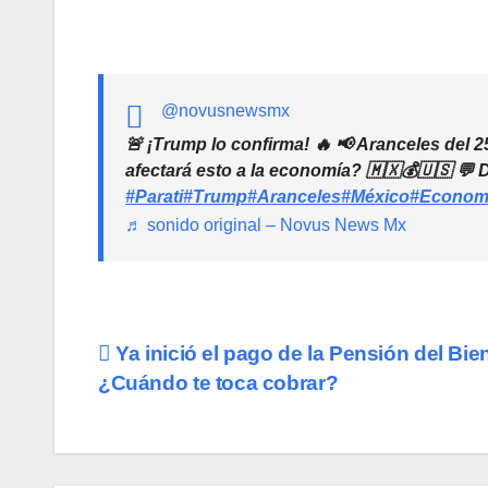
@novusnewsmx
🚨 ¡Trump lo confirma! 🔥 📢 Aranceles del 2
afectará esto a la economía? 🇲🇽💰🇺🇸 💬 
#Parati
#Trump
#Aranceles
#México
#Econom
♬ sonido original – Novus News Mx
Navegación
Ya inició el pago de la Pensión del Bie
¿Cuándo te toca cobrar?
de
entradas