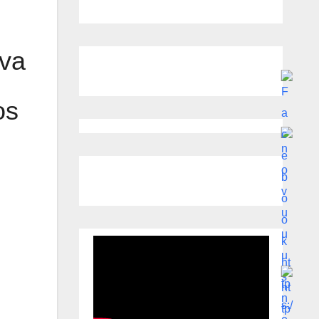
iva
os