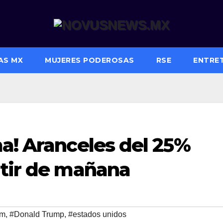
AS MX
MUJERES PODEROSAS
RSE
ENTRE
a! Aranceles del 25%
rtir de mañana
um
,
#Donald Trump
,
#estados unidos