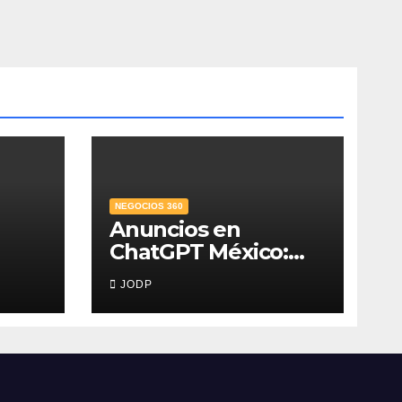
NEGOCIOS 360
Anuncios en
ChatGPT México:
,
¿quién los verá y
JODP
na
qué pasará con las
conversaciones?