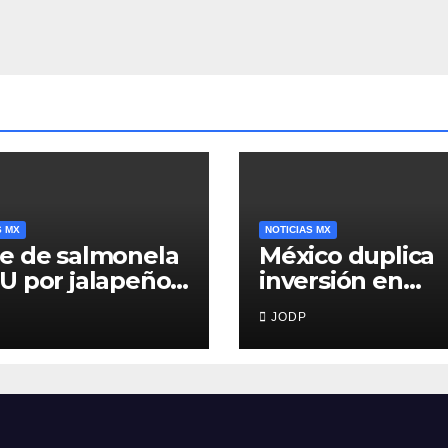
público
S MX
NOTICIAS MX
e de salmonela
México duplica
U por jalapeños
inversión en
inaloa deja 345
primera infancia
JODP
rmos y 36
pero solo desti
italizados
2.53% del gasto
público