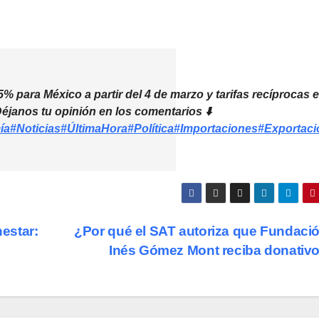
5% para México a partir del 4 de marzo y tarifas recíprocas e
Déjanos tu opinión en los comentarios ⬇️
ía
#Noticias
#ÚltimaHora
#Política
#Importaciones
#Exportaci
nestar:
¿Por qué el SAT autoriza que Fundaci
Inés Gómez Mont reciba donativ