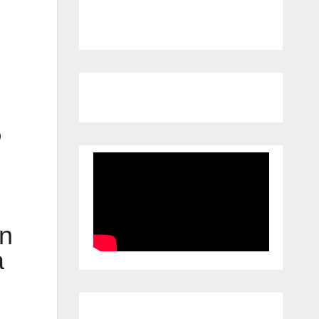
o
ón
a