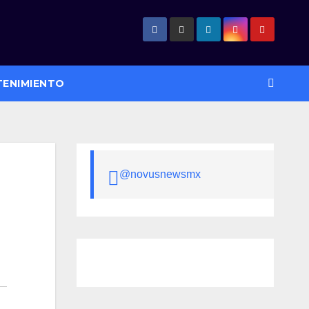
TENIMIENTO
@novusnewsmx