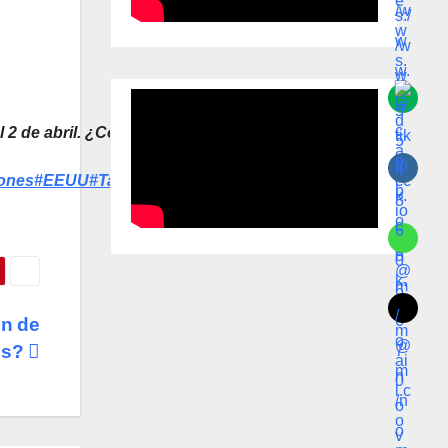
l 2 de abril. ¿Cómo
ones
#EEUU
#Tarifas
ón de
os?