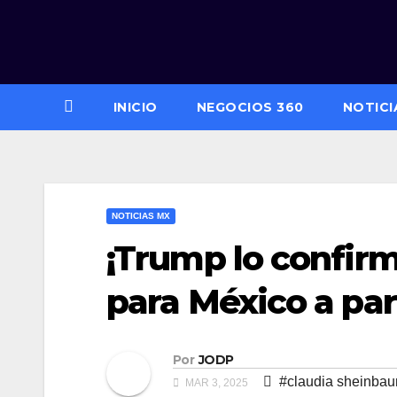
Saltar
al
contenido
INICIO
NEGOCIOS 360
NOTICI
NOTICIAS MX
¡Trump lo confirm
para México a pa
Por
JODP
#claudia sheinba
MAR 3, 2025