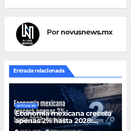
Por
novusnews.mx
Entrada relacionada
NOTICIAS MX
Economía mexicana crecerá
apenas 2% hasta 2028:
Banxico