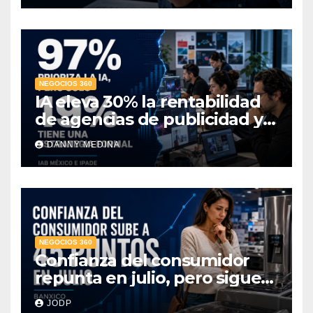
NEGOCIOS 360
IA eleva 30% la rentabilidad
de agencias de publicidad y
pone en jaque el cobro por
DANNY MEDINA
hora: IAB México e IPADE
NEGOCIOS 360
Confianza del consumidor
repunta en julio, pero sigue
por debajo de 2025: Banxico
JODP