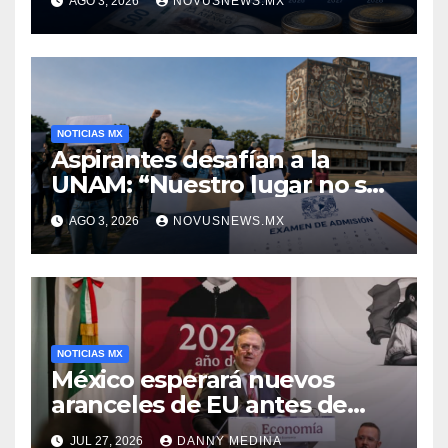
AGO 3, 2026
NOVUSNEWS.MX
NOTICIAS MX
Aspirantes desafían a la
UNAM: “Nuestro lugar no se
negocia”
AGO 3, 2026
NOVUSNEWS.MX
NOTICIAS MX
México esperará nuevos
aranceles de EU antes de
volver a negociar el T-MEC:
JUL 27, 2026
DANNY MEDINA