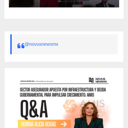
Ebrard
@novusnewsmx