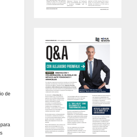
io de
 para
ás