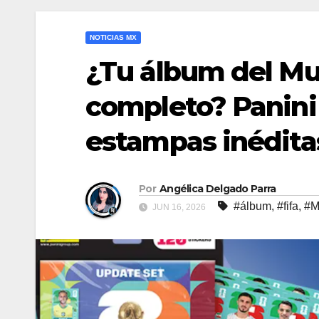
NOTICIAS MX
¿Tu álbum del Mu
completo? Panini
estampas inédita
Por
Angélica Delgado Parra
#álbum
,
#fifa
,
#M
JUN 16, 2026