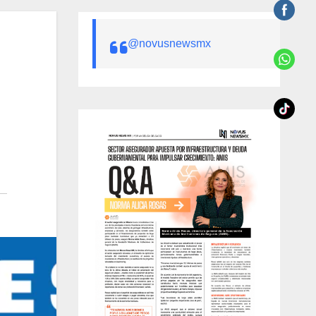
@novusnewsmx