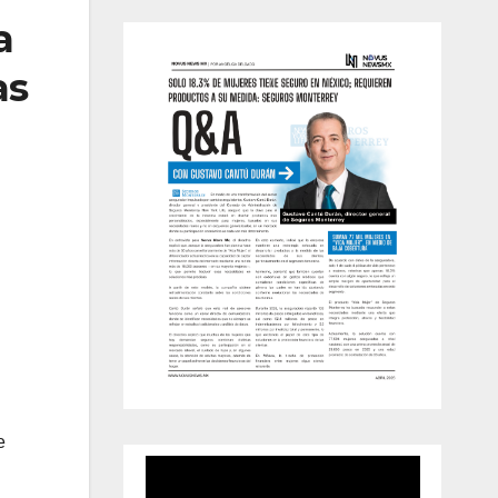
a
as
e