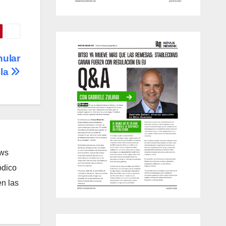
nular
ila
ews
ódico
n las