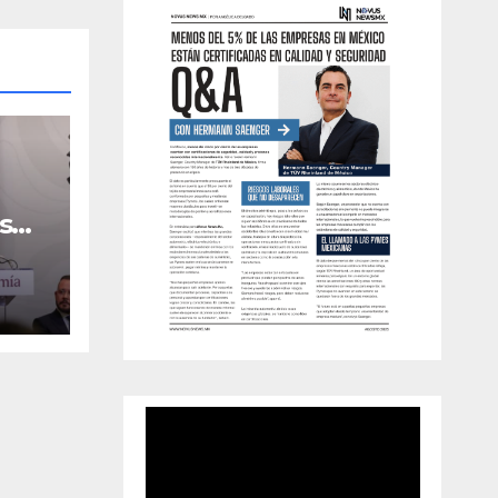
s
 el