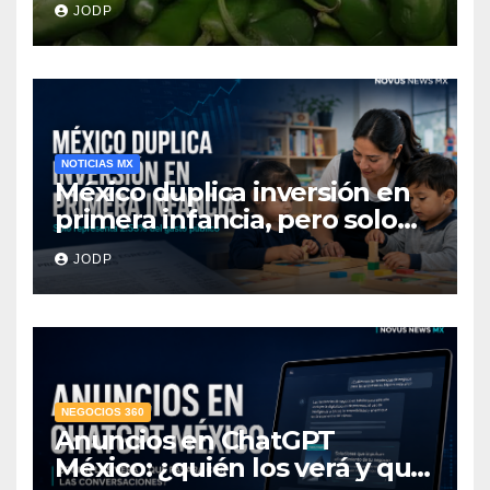
JODP
hospitalizados
NOTICIAS MX
México duplica inversión en
primera infancia, pero solo
destina 2.53% del gasto
JODP
público
NEGOCIOS 360
Anuncios en ChatGPT
México: ¿quién los verá y qué