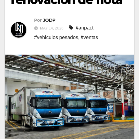
Por
JODP
#anpact
,
MAY 14, 2026
#vehiculos pesados
,
#ventas