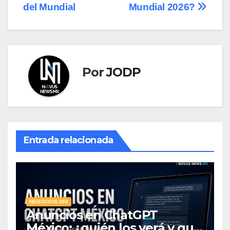
del Mundial
Mundial 2026?
Por
JODP
Entrada relacionada
NEGOCIOS 360
Anuncios en ChatGPT
México: ¿quién los verá y qué