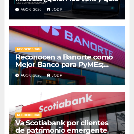
pasará con las
AGO 6, 2026
JODP
conversaciones?
NEGOCIOS 360
Reconocen a Banorte como
Mejor Banco para PyMEs;
supera 14% del mercado
AGO 6, 2026
JODP
crediticio
NEGOCIOS 360
Va Scotiabank por clientes
de patrimonio emergente