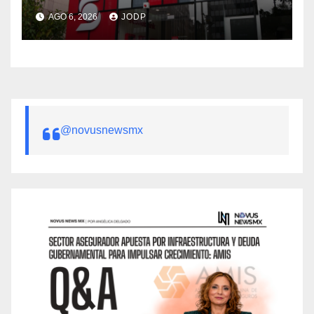
AGO 6, 2026
JODP
@novusnewsmx