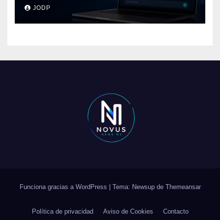
pasará con las
JODP
conversaciones?
Funciona gracias a WordPress
|
Tema: Newsup de
Themeansar
Política de privacidad
Aviso de Cookies
Contacto