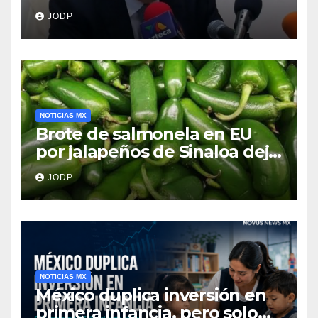
clave del caso Ayotzinapa
JODP
NOTICIAS MX
Brote de salmonela en EU
por jalapeños de Sinaloa deja
345 enfermos y 36
JODP
hospitalizados
NOTICIAS MX
México duplica inversión en
primera infancia, pero solo