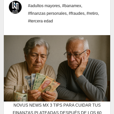
#adultos mayores
,
#banamex
,
#finanzas personales
,
#fraudes
,
#retiro
,
#tercera edad
NOVUS NEWS MX 3 TIPS PARA CUIDAR TUS
FINANZAS PLATEADAS DESPUÉS DE LOS 60