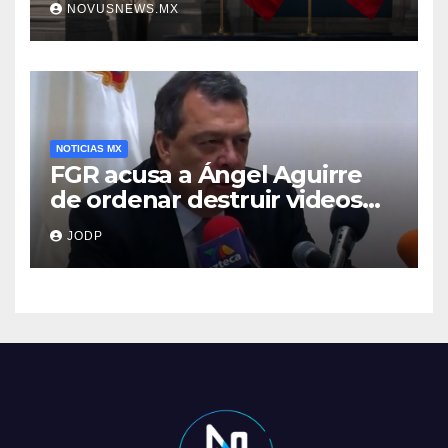
NOVUSNEWS.MX
NOTICIAS MX
FGR acusa a Ángel Aguirre
de ordenar destruir videos
clave del caso Ayotzinapa
JODP