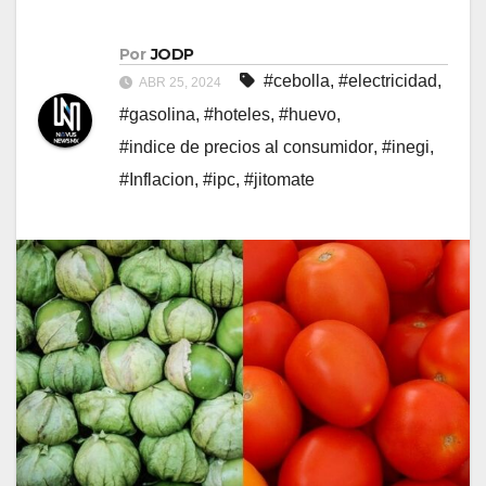
Por
JODP
#cebolla
,
#electricidad
,
ABR 25, 2024
#gasolina
,
#hoteles
,
#huevo
,
#indice de precios al consumidor
,
#inegi
,
#Inflacion
,
#ipc
,
#jitomate