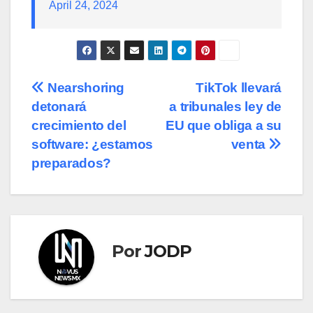
April 24, 2024
Navegación
Nearshoring
TikTok llevará
detonará
a tribunales ley de
de
crecimiento del
EU que obliga a su
entradas
software: ¿estamos
venta
preparados?
Por
JODP