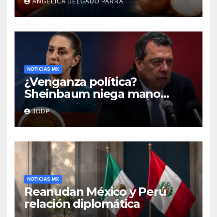
ANGÉLICA DELGADO PARRA
encarecen
NOTICIAS MX
¿Venganza política?
Sheinbaum niega mano
negra en captura de Ángel
JODP
Aguirre
NOTICIAS MX
Reanudan México y Perú
relación diplomática