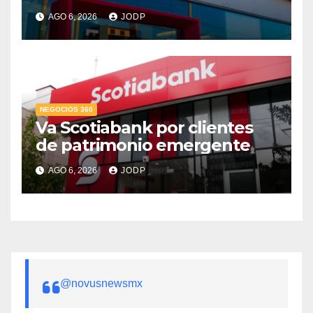
supera 14% del mercado
AGO 6, 2026
JODP
crediticio
NEGOCIOS 360
Va Scotiabank por clientes
de patrimonio emergente
AGO 6, 2026
JODP
@novusnewsmx