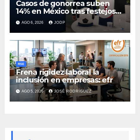
Casos de gonorrea suben
14% en México tras festejos
futboleros: Fundación MSI
AGO 6, 2026
JODP
RSE
Frena rigidez laboral la
inclusión en empresas: efr
AGO 5, 2026
JOSÉ RODRÍGUEZ