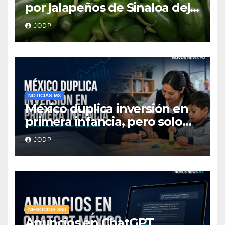
por jalapeños de Sinaloa deja
345 enfermos y 36
JODP
hospitalizados
NOTICIAS MX
México duplica inversión en
primera infancia, pero solo
destina 2.53% del gasto
JODP
público
NEGOCIOS 360
Anuncios en ChatGPT