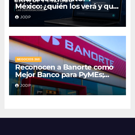
México: ¿quién los verá y qué
pasará con las
JODP
conversaciones?
NEGOCIOS 360
Reconocen a Banorte como
Mejor Banco para PyMEs;
supera 14% del mercado
JODP
crediticio