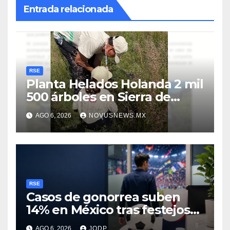
Entrada relacionada
RSE
Planta Helados Holanda 2 mil
500 árboles en Sierra de
Guadalupe
AGO 6, 2026
NOVUSNEWS.MX
RSE
Casos de gonorrea suben
14% en México tras festejos
futboleros: Fundación MSI
AGO 6, 2026
JODP