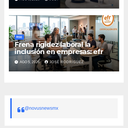
RSE
Frena rigidez laboral la
inclusión en empresas: efr
AGO 5, 2026
JOSÉ RODRÍGUEZ
@novusnewsmx