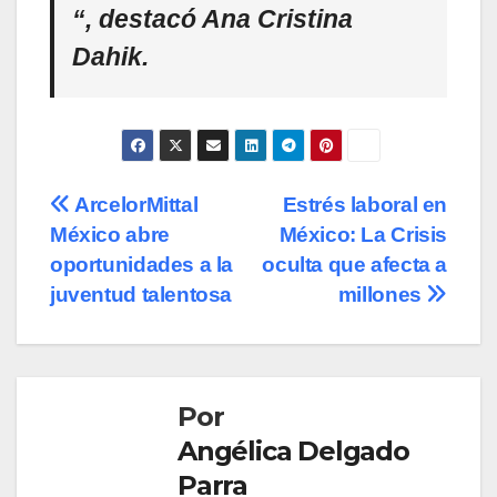
“, destacó Ana Cristina
Dahik.
Navegación
ArcelorMittal
Estrés laboral en
México abre
México: La Crisis
de
oportunidades a la
oculta que afecta a
entradas
juventud talentosa
millones
Por
Angélica Delgado
Parra