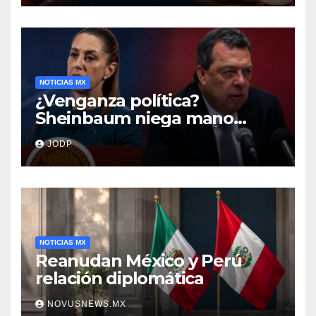
NOTICIAS MX
¿Venganza política?
Sheinbaum niega mano
negra en captura de Ángel
JODP
Aguirre
NOTICIAS MX
Reanudan México y Perú
relación diplomática
NOVUSNEWS.MX