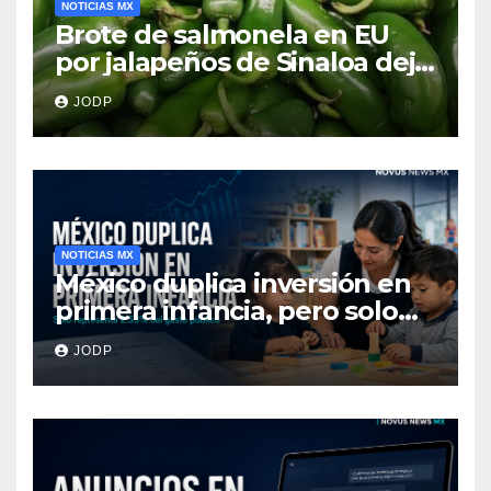
NOTICIAS MX
Brote de salmonela en EU
por jalapeños de Sinaloa deja
345 enfermos y 36
JODP
hospitalizados
NOTICIAS MX
México duplica inversión en
primera infancia, pero solo
destina 2.53% del gasto
JODP
público