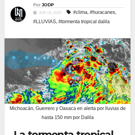
Por
JODP
#clima
,
#huracanes
,
JUN 14, 2025
#LLUVIAS
,
#tormenta tropical dalila
Michoacán, Guerrero y Oaxaca en alerta por lluvias de
hasta 150 mm por Dalila
La tormenta tropical