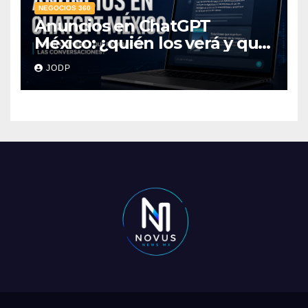
NEGOCIOS 360
Anuncios en ChatGPT
México: ¿quién los verá y qué
pasará con las
JODP
conversaciones?