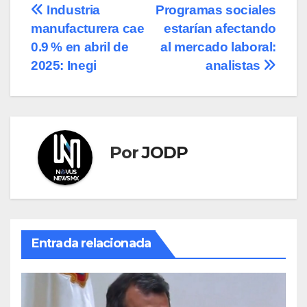
Navegación
Industria
Programas sociales
manufacturera cae
estarían afectando
de
0.9 % en abril de
al mercado laboral:
entradas
2025: Inegi
analistas
Por
JODP
Entrada relacionada