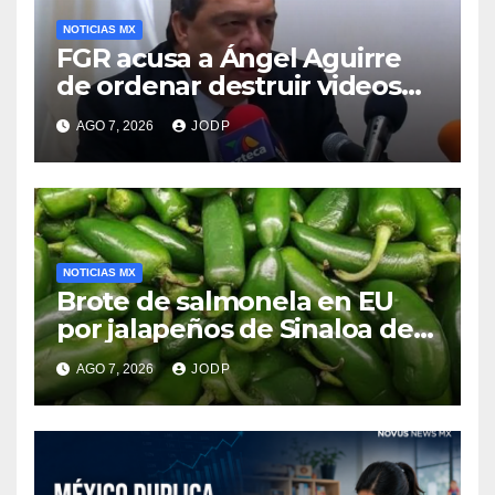
NOTICIAS MX
FGR acusa a Ángel Aguirre
de ordenar destruir videos
clave del caso Ayotzinapa
AGO 7, 2026
JODP
NOTICIAS MX
Brote de salmonela en EU
por jalapeños de Sinaloa deja
345 enfermos y 36
AGO 7, 2026
JODP
hospitalizados