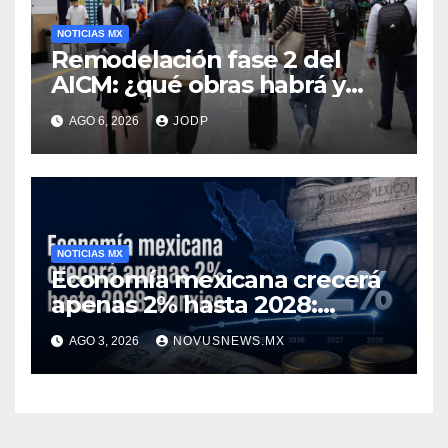
NOTICIAS MX
Remodelación fase 2 del
AICM: ¿qué obras habrá y
afectarán los vuelos durante
AGO 6, 2026
JODP
2026 y 2027?
NOTICIAS MX
Economía mexicana crecerá
apenas 2% hasta 2028:
Banxico
AGO 3, 2026
NOVUSNEWS.MX