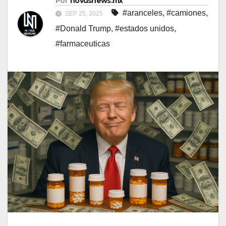
Por
novusnews.mx
#aranceles
,
#camiones
,
SEP 25, 2025
#Donald Trump
,
#estados unidos
,
#farmaceuticas