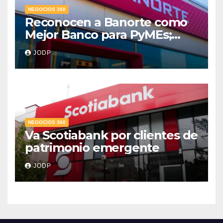
NEGOCIOS 360
Reconocen a Banorte como
Mejor Banco para PyMEs;
supera 14% del mercado
JODP
crediticio
NEGOCIOS 360
Va Scotiabank por clientes de
patrimonio emergente
JODP