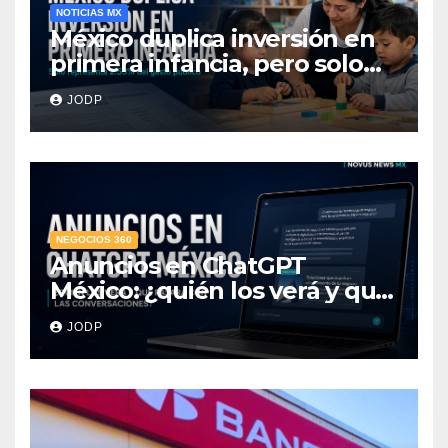
NOTICIAS MX
México duplica inversión en
primera infancia, pero solo
destina 2.53% del gasto
JODP
público
NEGOCIOS 360
Anuncios en ChatGPT
México: ¿quién los verá y qué
pasará con las
JODP
conversaciones?