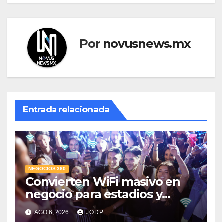
Por
novusnews.mx
Entrada relacionada
NEGOCIOS 360
Convierten WiFi masivo en
negocio para estadios y
festivales
AGO 6, 2026
JODP