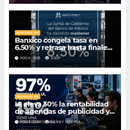
NEGOCIOS 360
Banxico congela tasa en
6.50% y retrasa hasta finales
de 2027 la meta de inflación
AGO 6, 2026
JODP
NEGOCIOS 360
IA eleva 30% la rentabilidad
de agencias de publicidad y
pone en jaque el cobro por
AGO 4, 2026
DANNY MEDINA
hora: IAB México e IPADE