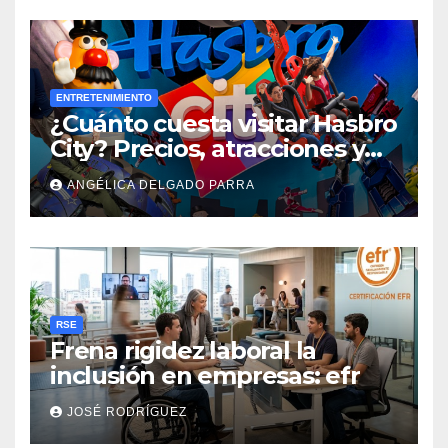
ENTRETENIMIENTO
¿Cuánto cuesta visitar Hasbro
City? Precios, atracciones y
actividades de Summer Fest
ANGÉLICA DELGADO PARRA
RSE
Frena rigidez laboral la
inclusión en empresas: efr
JOSÉ RODRÍGUEZ