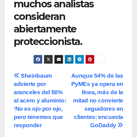
muchos analistas
consideran
abiertamente
proteccionista.
Navegación
Sheinbaum
Aunque 54% de las
advierte por
PyMEs ya opera en
de
aranceles del 50%
línea, más de la
entradas
al acero y aluminio:
mitad no convierte
‘No es ojo por ojo,
seguidores en
pero tenemos que
clientes: encuesta
responder
GoDaddy