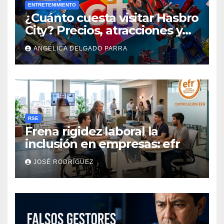
ENTRETENIMIENTO
¿Cuánto cuesta visitar Hasbro
City? Precios, atracciones y
actividades de Summer Fest
ANGÉLICA DELGADO PARRA
RSE
Frena rigidez laboral la
inclusión en empresas: efr
JOSÉ RODRÍGUEZ