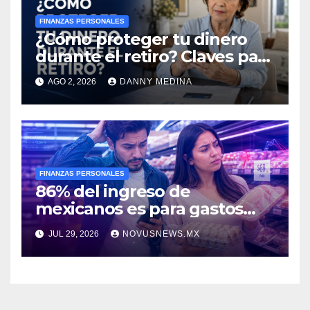
FINANZAS PERSONALES
¿Cómo proteger tu dinero
durante el retiro? Claves para
evitar fraudes y gastos
AGO 2, 2026
DANNY MEDINA
imprevistos
FINANZAS PERSONALES
86% del ingreso de
mexicanos es para gastos
esenciales: encuesta
JUL 29, 2026
NOVUSNEWS.MX