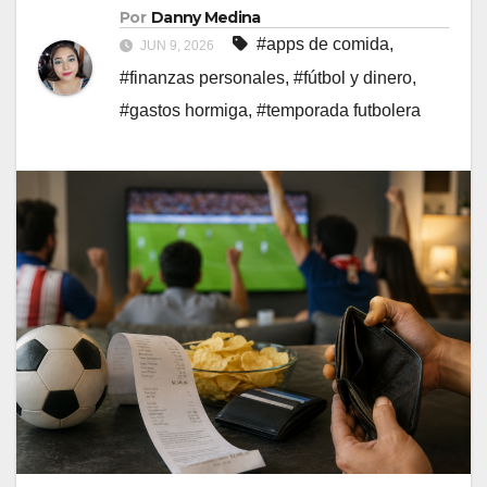
Por
Danny Medina
#apps de comida
,
JUN 9, 2026
#finanzas personales
,
#fútbol y dinero
,
#gastos hormiga
,
#temporada futbolera