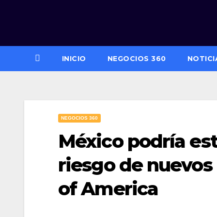
Saltar
al
contenido
INICIO
NEGOCIOS 360
NOTICI
NEGOCIOS 360
México podría est
riesgo de nuevos
of America