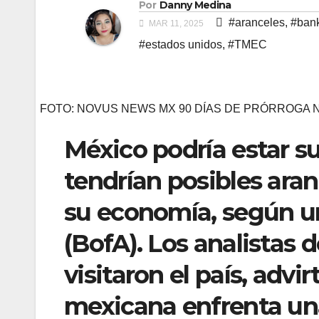
Por
Danny Medina
#aranceles
,
#bank
MAR 11, 2025
#estados unidos
,
#TMEC
FOTO: NOVUS NEWS MX 90 DÍAS DE PRÓRROGA
México podría estar 
tendrían posibles ara
su economía, según u
(BofA). Los analistas
visitaron el país, adv
mexicana enfrenta una