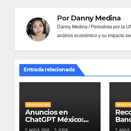
Por
Danny Medina
Danny Medina / Periodista por la U
análisis económico y su impacto soc
Entrada relacionada
NEGOCIOS 360
NEGOCIO
Anuncios en
Rec
ChatGPT México:
Ban
¿quién los verá y
Mejo
AGO 6, 2026
JODP
AGO 6,