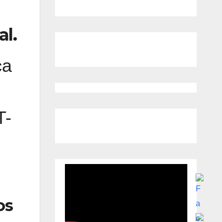
l.
ca
l
T-
os