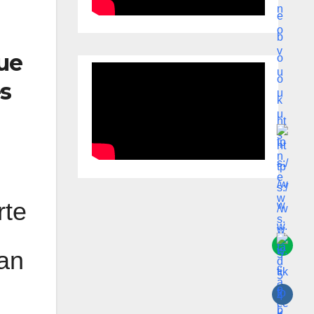
fue
es
rte
an