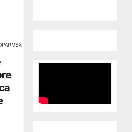
COPARMEX
e
bre
ca
e