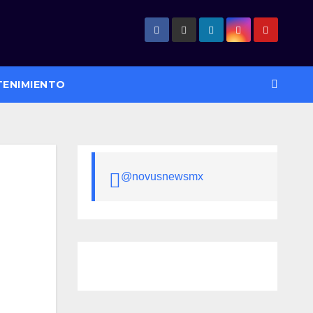
TENIMIENTO
@novusnewsmx