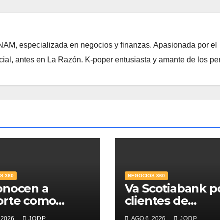
NAM, especializada en negocios y finanzas. Apasionada por el
ial, antes en La Razón. K-poper entusiasta y amante de los per
S 360
NEGOCIOS 360
onocen a
Va Scotiabank p
orte como
clientes de
r Banco para
patrimonio
 2026
JODP
AGO 6, 2026
JODP