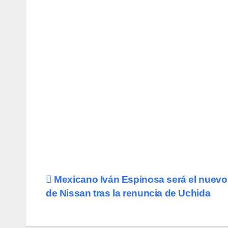
Navegación
Mexicano Iván Espinosa será el nuev
de Nissan tras la renuncia de Uchida
de
entradas