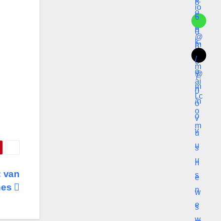
: van
nes